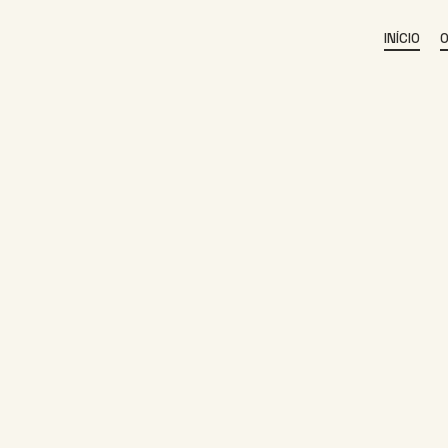
INÍCIO
O
INÍCIO
O FESTIVAL
PROGRAMA
EDIÇÕES ANTERIORES